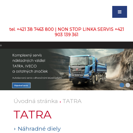
tel. +421 38 7463 800 | NON STOP LINKA SERVIS +421
903 139 361
Úvodná stránka
TATRA
TATRA
Náhradné diely