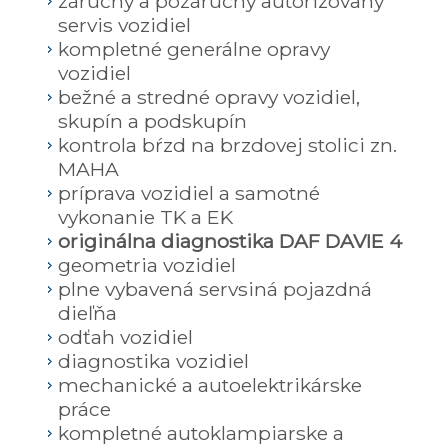
záručný a pozáručný autorizovaný
servis vozidiel
kompletné generálne opravy
vozidiel
bežné a stredné opravy vozidiel,
skupín a podskupín
kontrola bŕzd na brzdovej stolici zn.
MAHA
príprava vozidiel a samotné
vykonanie TK a EK
originálna diagnostika DAF DAVIE 4
geometria vozidiel
plne vybavená servsiná pojazdná
dieľňa
odťah vozidiel
diagnostika vozidiel
mechanické a autoelektrikárske
práce
kompletné autoklampiarske a