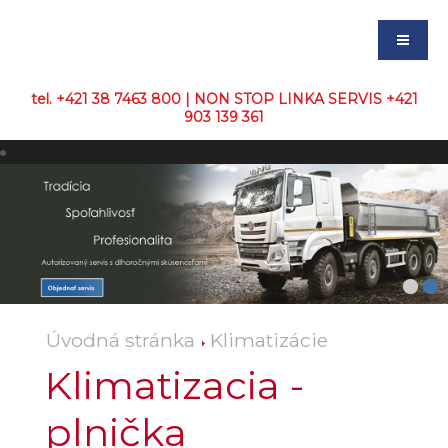
tel. +421 38 7463 800 | NON STOP LINKA SERVIS +421
903 139 361
Úvodná stránka
Klimatizácie
Klimatizacia -
plnička