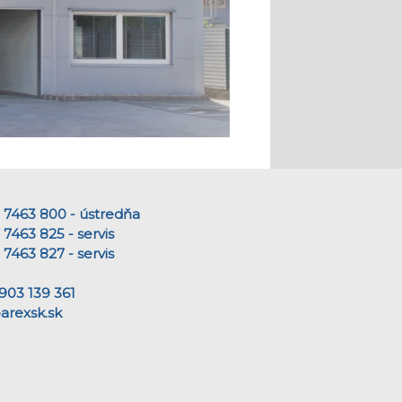
8 7463 800 - ústredňa
7463 825 - servis
7463 827 - servis
903 139 361
arexsk.sk