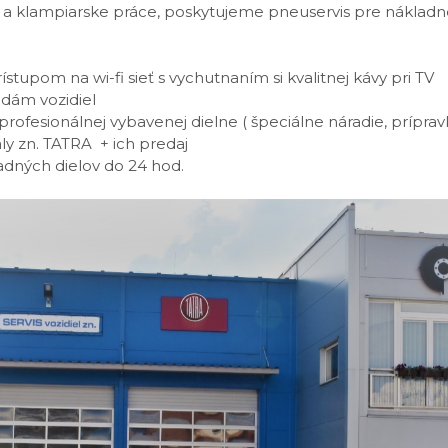
ie a klampiarske práce, poskytujeme pneuservis pre nákladn
rístupom na wi-fi sieť s vychutnaním si kvalitnej kávy pri TV
adám vozidiel
rofesionálnej vybavenej dielne ( špeciálne náradie, príprav
y zn. TATRA + ich predaj
dných dielov do 24 hod.