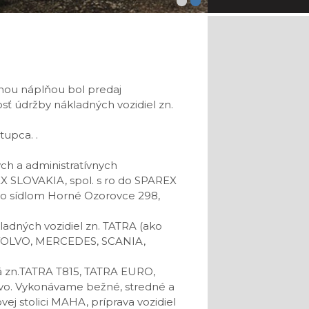
lavnou náplňou bol predaj
osť údržby nákladných vozidiel zn.
stupca.
.
ch a administratívnych
EX SLOVAKIA, spol.
s ro do SPAREX
so sídlom Horné Ozorovce 298,
kladných vozidiel zn.
TATRA (ako
VOLVO, MERCEDES, SCANIA,
 zn.
TATRA T815, TATRA EURO,
o. Vykonávame bežné, stredné a
ej stolici MAHA, príprava vozidiel