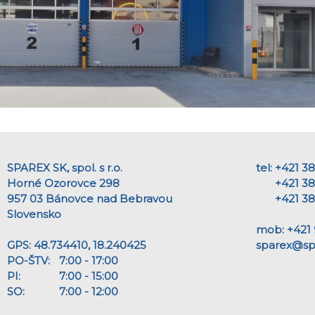
SPAREX SK, spol. s r.o.
tel: +421 3
Horné Ozorovce 298
+421 38 
957 03 Bánovce nad Bebravou
+421 38 
Slovensko
mob: +421 
GPS: 48.734410, 18.240425
sparex@sp
PO-ŠTV:
7:00 - 17:00
PI:
7:00 - 15:00
SO:
7:00 - 12:00