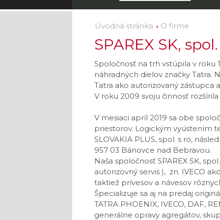
Úvodná stránka
O firme
SPAREX SK, spol. s
Spoločnosť na trh vstúpila v ro
náhradných dielov značky
Tatra. 
Tatra ako autorizovaný zástupca a.
V roku 2009 svoju činnosť rozšírila
V mesiaci apríl 2019 sa obe spolo
priestorov.
Logickým vyústením te
SLOVAKIA PLUS, spol.
s ro, nás
957 03 Bánovce nad Bebravou.
Naša spoločnosť SPAREX SK, spol
autorizovný servis ), zn.
IVECO ako 
taktiež prívesov a návesov rôznyc
Špecializuje sa aj na predaj orig
TATRA PHOENIX, IVECO, DAF, REN
generálne opravy agregátov, skupi