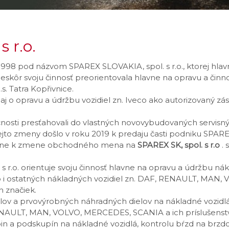
 r.o.
ku 1998 pod názvom SPAREX SLOVAKIA, spol.
s r.o., ktorej h
Neskôr svoju činnosť preorientovala hlavne na opravu a činn
s. Tatra Kopřivnice.
 aj o opravu a údržbu vozidiel zn.
Iveco ako autorizovaný zá
čnosti presťahovali do vlastných novovybudovaných servisný
jto zmeny došlo v roku 2019 k predaju časti podniku SPAR
ledne k zmene obchodného mena na
SPAREX SK, spol.
s r.o
.
.
s r.o. orientuje svoju činnosť hlavne na opravu a údržbu ná
i ostatných nákladných vozidiel zn.
DAF, RENAULT, MAN, 
h značiek.
inálov a prvovýrobných náhradných dielov na nákladné vozidlá
AULT, MAN, VOLVO, MERCEDES, SCANIA a ich príslušenstv
n a podskupín na nákladné vozidlá, kontrolu bŕzd na brzdov