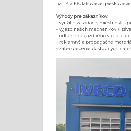
na TK a EK, lakovacie, pieskovac
Výhody pre zákazníkov:
- využitie zasadacej miestnosti s p
- výjazd našich mechanikov k záv
- odťah nepojazdného vozidla do p
- reklamné a propagačné materiál
- zabezpečenie dostupných náhra